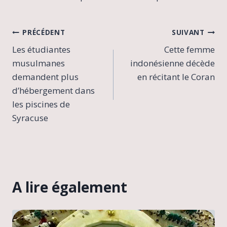
Navigation
PRÉCÉDENT
SUIVANT
Les étudiantes
Cette femme
de
musulmanes
indonésienne décède
l’article
demandent plus
en récitant le Coran
d’hébergement dans
les piscines de
Syracuse
A lire également