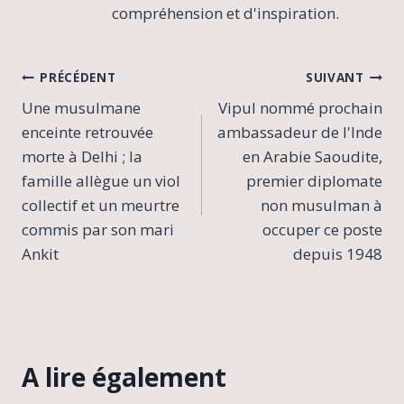
compréhension et d'inspiration.
Navigation
PRÉCÉDENT
SUIVANT
Une musulmane
Vipul nommé prochain
de
enceinte retrouvée
ambassadeur de l'Inde
l’article
morte à Delhi ; la
en Arabie Saoudite,
famille allègue un viol
premier diplomate
collectif et un meurtre
non musulman à
commis par son mari
occuper ce poste
Ankit
depuis 1948
A lire également