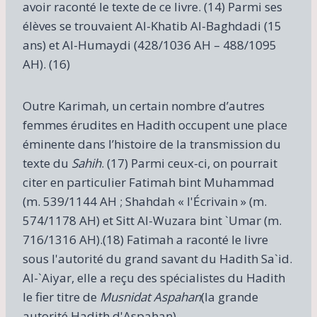
avoir raconté le texte de ce livre. (14) Parmi ses
élèves se trouvaient Al-Khatib Al-Baghdadi (15
ans) et Al-Humaydi (428/1036 AH – 488/1095
AH). (16)
Outre Karimah, un certain nombre d’autres
femmes érudites en Hadith occupent une place
éminente dans l’histoire de la transmission du
texte du
Sahih
. (17) Parmi ceux-ci, on pourrait
citer en particulier Fatimah bint Muhammad
(m. 539/1144 AH ; Shahdah « l'Écrivain » (m.
574/1178 AH) et Sitt Al-Wuzara bint `Umar (m.
716/1316 AH).(18) Fatimah a raconté le livre
sous l'autorité du grand savant du Hadith Sa`id.
Al-`Aiyar, elle a reçu des spécialistes du Hadith
le fier titre de
Musnidat Aspahan
(la grande
autorité Hadith d'Aspahan).