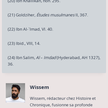
(20) Ibn Khallikan, non. 295.
(21) Goldziher,
Études musulmanes
II, 367.
(22) Ibn Al-`Imad, VI. 40.
(23) Ibid., VIII, 14.
(24) Ibn Salim,
Al
–
Imdad
(Hyderabad, AH 1327),
36.
Wissem
Wissem, rédacteur chez Histoire et
Chronique, fusionne sa profonde