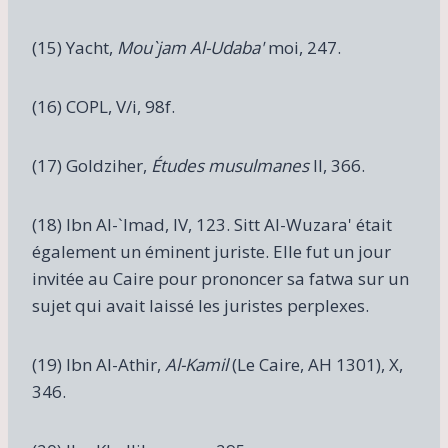
(15) Yacht,
Mou`jam Al-Udaba'
moi, 247.
(16) COPL, V/i, 98f.
(17) Goldziher,
Études musulmanes
II, 366.
(18) Ibn Al-`Imad, IV, 123. Sitt Al-Wuzara' était
également un éminent juriste. Elle fut un jour
invitée au Caire pour prononcer sa fatwa sur un
sujet qui avait laissé les juristes perplexes.
(19) Ibn Al-Athir,
Al-Kamil
(Le Caire, AH 1301), X,
346.