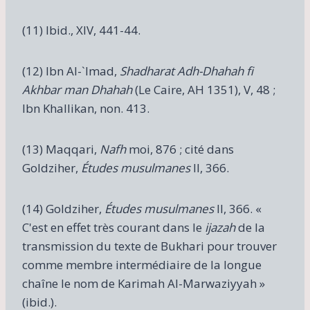
(11) Ibid., XIV, 441-44.
(12) Ibn Al-`Imad,
Shadharat Adh-Dhahah fi
Akhbar man Dhahah
(Le Caire, AH 1351), V, 48 ;
Ibn Khallikan, non. 413.
(13) Maqqari,
Nafh
moi, 876 ; cité dans
Goldziher,
Études musulmanes
II, 366.
(14) Goldziher,
Études musulmanes
II, 366. «
C'est en effet très courant dans le
ijazah
de la
transmission du texte de Bukhari pour trouver
comme membre intermédiaire de la longue
chaîne le nom de Karimah Al-Marwaziyyah »
(ibid.).