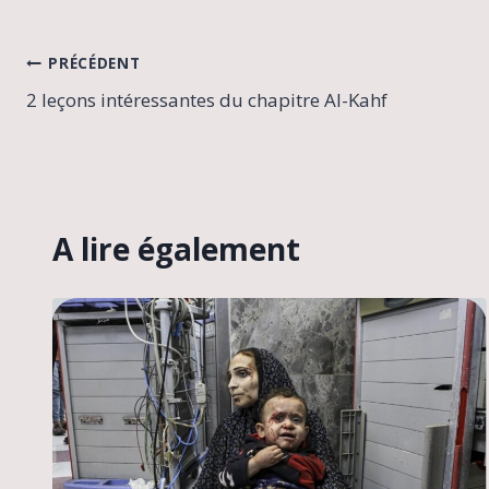
Navigation
PRÉCÉDENT
2 leçons intéressantes du chapitre Al-Kahf
de
l’article
A lire également