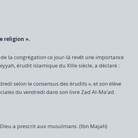
 religion ».
re de la congrégation ce jour-là revêt une importance
yah, érudit islamique du XIIIe siècle, a déclaré :
ndredi selon le consensus des érudits », et son élève
iales du vendredi dans son livre Zad Al-Ma’ad.
que Dieu a prescrit aux musulmans. (Ibn Majah)