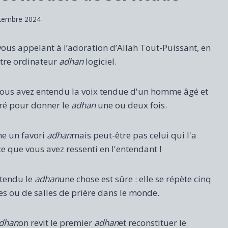
tembre 2024
ous appelant à l’adoration d’Allah Tout-Puissant, en
otre ordinateur
adhan
logiciel.
 vous avez entendu la voix tendue d'un homme âgé et
iré pour donner le
adhan
une ou deux fois.
me un favori
adhan
mais peut-être pas celui qui l'a
e que vous avez ressenti en l'entendant !
tendu le
adhan
une chose est sûre : elle se répète cinq
es ou de salles de prière dans le monde.
dhan
on revit le premier
adhan
et reconstituer le