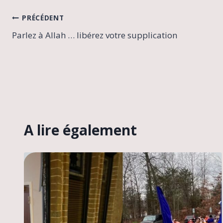
Navigation
PRÉCÉDENT
Parlez à Allah … libérez votre supplication
de
l’article
A lire également