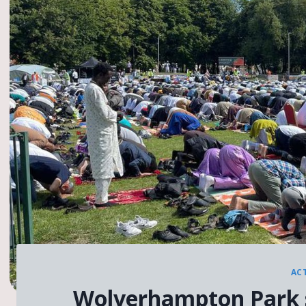
AC
Wolverhampton Park s’