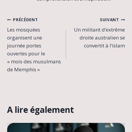
Navigation
PRÉCÉDENT
SUIVANT
Les mosquées
Un militant d’extrême
de
organisent une
droite australien se
l’article
journée portes
convertit à l’islam
ouvertes pour le
« mois des musulmans
de Memphis »
A lire également