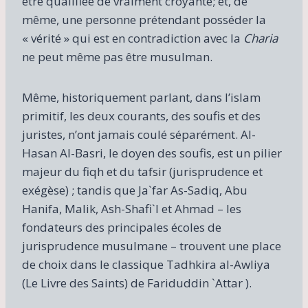
être qualifiée de vraiment croyante; et, de
même, une personne prétendant posséder la
« vérité » qui est en contradiction avec la
Charia
ne peut même pas être musulman.
Même, historiquement parlant, dans l’islam
primitif, les deux courants, des soufis et des
juristes, n’ont jamais coulé séparément. Al-
Hasan Al-Basri, le doyen des soufis, est un pilier
majeur du fiqh et du tafsir (jurisprudence et
exégèse) ; tandis que Ja`far As-Sadiq, Abu
Hanifa, Malik, Ash-Shafi`I et Ahmad – les
fondateurs des principales écoles de
jurisprudence musulmane – trouvent une place
de choix dans le classique Tadhkira al-Awliya
(Le Livre des Saints) de Fariduddin `Attar ).