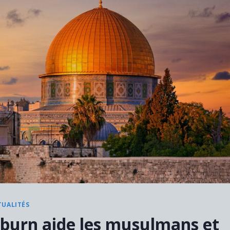
TUALITÉS
kburn aide les musulmans et