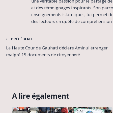
une véritable passion pour le partage de 
et des témoignages inspirants. Son parcour
enseignements islamiques, lui permet de 
des lecteurs en quête de compréhension e
Navigation
PRÉCÉDENT
La Haute Cour de Gauhati déclare Aminul étranger
de
malgré 15 documents de citoyenneté
l’article
A lire également