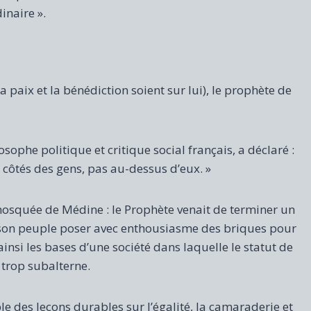
inaire ».
aix et la bénédiction soient sur lui), le prophète de
ophe politique et critique social français, a déclaré :
x côtés des gens, pas au-dessus d’eux. »
mosquée de Médine : le Prophète venait de terminer un
vu son peuple poser avec enthousiasme des briques pour
 ainsi les bases d’une société dans laquelle le statut de
t trop subalterne.
ple des leçons durables sur l’égalité, la camaraderie et