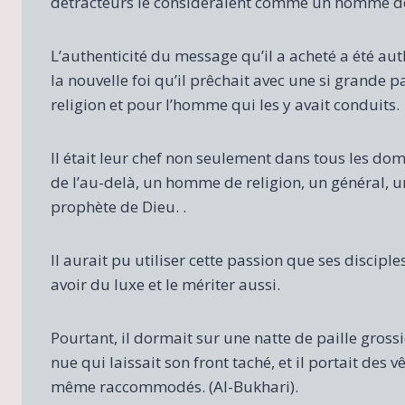
détracteurs le considéraient comme un homme de 
L’authenticité du message qu’il a acheté a été aut
la nouvelle foi qu’il prêchait avec une si grande pa
religion et pour l’homme qui les y avait conduits.
Il était leur chef non seulement dans tous les do
de l’au-delà, un homme de religion, un général, un
prophète de Dieu. .
Il aurait pu utiliser cette passion que ses discipl
avoir du luxe et le mériter aussi.
Pourtant, il dormait sur une natte de paille grossiè
nue qui laissait son front taché, et il portait des v
même raccommodés. (Al-Bukhari).