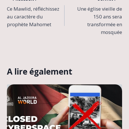
Navigation
Ce Mawlid, réfléchissez
Une église vieille de
de
au caractère du
150 ans sera
l’article
prophète Mahomet
transformée en
mosquée
A lire également