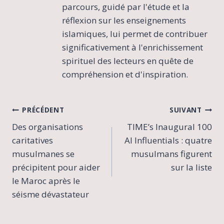
parcours, guidé par l'étude et la
réflexion sur les enseignements
islamiques, lui permet de contribuer
significativement à l'enrichissement
spirituel des lecteurs en quête de
compréhension et d'inspiration.
Navigation
PRÉCÉDENT
SUIVANT
Des organisations
TIME’s Inaugural 100
de
caritatives
AI Influentials : quatre
l’article
musulmanes se
musulmans figurent
précipitent pour aider
sur la liste
le Maroc après le
séisme dévastateur