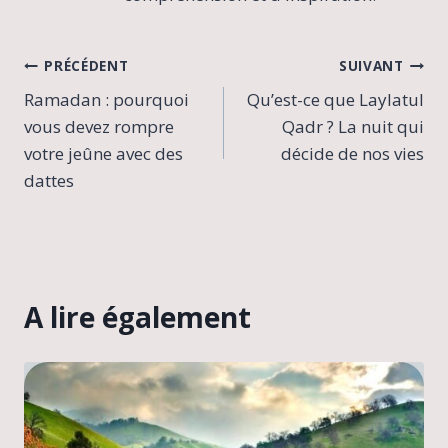
Navigation
PRÉCÉDENT
SUIVANT
Ramadan : pourquoi
Qu’est-ce que Laylatul
de
vous devez rompre
Qadr ? La nuit qui
l’article
votre jeûne avec des
décide de nos vies
dattes
A lire également