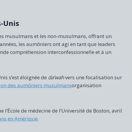
-Unis
 les musulmans et les non-musulmans, offrant un
s années, les aumôniers ont agi en tant que leaders
grande compréhension interconfessionnelle et à un
is s’est éloignée de
da’wah
vers une focalisation sur
tion des aumôniers musulmans
organisation
l’École de médecine de l’Université de Boston, avril
ans en Amérique
.