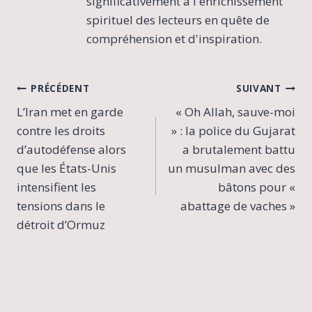
significativement à l'enrichissement
spirituel des lecteurs en quête de
compréhension et d'inspiration.
Navigation
PRÉCÉDENT
SUIVANT
L’Iran met en garde
« Oh Allah, sauve-moi
de
contre les droits
» : la police du Gujarat
l’article
d’autodéfense alors
a brutalement battu
que les États-Unis
un musulman avec des
intensifient les
bâtons pour «
tensions dans le
abattage de vaches »
détroit d’Ormuz