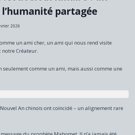
 l’humanité partagée
évrier 2026
mme un ami cher, un ami qui nous rend visite
 notre Créateur.
non seulement comme un ami, mais aussi comme une
Nouvel An chinois ont coïncidé – un alignement rare
u message du prophète Mahomet. Il n’a jamais été