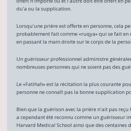
offert n'importe où et l'autre doit être offert en p
du'a ou la supplication.
Lorsqu'une prière est offerte en personne, cela pe
probablement fait comme «ruqya» qui se fait en ré
en passant la main droite sur le corps de la pers
Un guérisseur professionnel administre générale
nombreuses personnes qui ne soient pas des guéri
Le «Fatihah» est la récitation la plus courante po
personne ne connaît pas la bonne supplication po
Bien que la guérison avec la prière n'ait pas reç
a cependant été reconnu comme un guérisseur impo
Harvard Medical School ainsi que des centaines d