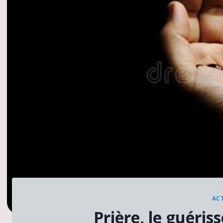
AC
Prière, le guéris