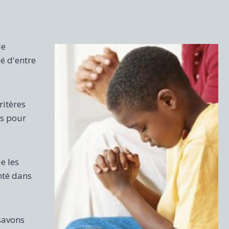
de
é d'entre
ritères
és pour
e les
nté dans
savons