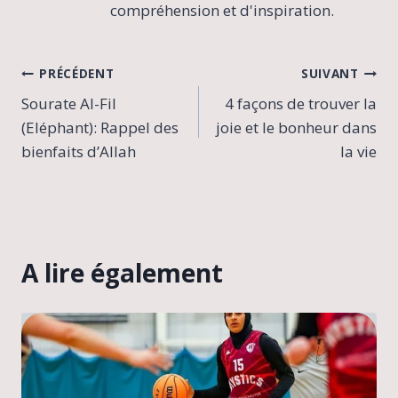
compréhension et d'inspiration.
Navigation
PRÉCÉDENT
SUIVANT
Sourate Al-Fil
4 façons de trouver la
de
(Eléphant): Rappel des
joie et le bonheur dans
l’article
bienfaits d’Allah
la vie
A lire également