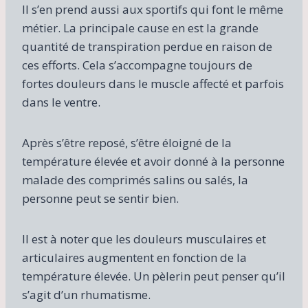
Il s’en prend aussi aux sportifs qui font le même
t
a
métier. La principale cause en est la grande
q
quantité de transpiration perdue en raison de
u
ces efforts. Cela s’accompagne toujours de
e
n
fortes douleurs dans le muscle affecté et parfois
t
dans le ventre.
l
e
s
Après s’être reposé, s’être éloigné de la
p
température élevée et avoir donné à la personne
e
malade des comprimés salins ou salés, la
r
s
personne peut se sentir bien.
o
n
Il est à noter que les douleurs musculaires et
n
e
articulaires augmentent en fonction de la
s
température élevée. Un pèlerin peut penser qu’il
a
s’agit d’un rhumatisme.
u