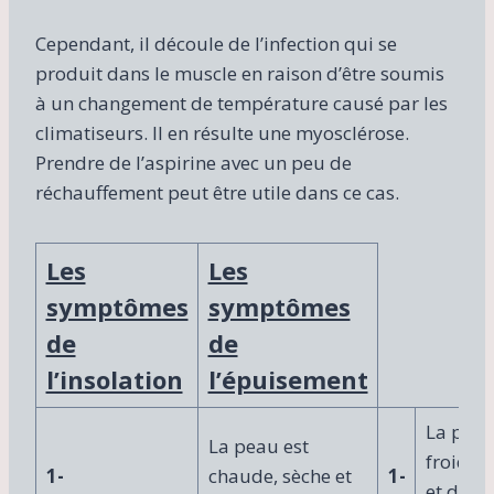
c
o
Cependant, il découle de l’infection qui se
r
produit dans le muscle en raison d’être soumis
p
s
à un changement de température causé par les
n
climatiseurs. Il en résulte une myosclérose.
o
Prendre de l’aspirine avec un peu de
r
réchauffement peut être utile dans ce cas.
m
a
l
q
Les
Les
u
symptômes
symptômes
i
e
de
de
f
l’insolation
l’épuisement
f
e
c
La peau
La peau est
t
froide,
u
1-
chaude, sèche et
1-
et de c
e