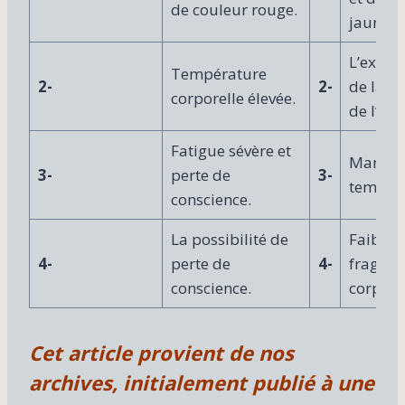
de couleur rouge.
n
jaune.
t
d
L’exten
Température
e
2-
2-
de la pu
s
corporelle élevée.
de l’oeil
t
r
Fatigue sévère et
a
Manque
v
3-
perte de
3-
tempéra
a
conscience.
u
x
La possibilité de
Faibless
p
4-
perte de
4-
fragilit
é
n
conscience.
corps.
i
b
l
Cet article provient de nos
e
archives, initialement publié à une
s
à