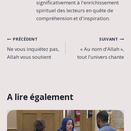
c
significativement à l'enrichissement
t
spirituel des lecteurs en quête de
r
compréhension et d'inspiration.
a
n
s
Navigation
p
PRÉCÉDENT
SUIVANT
i
Ne vous inquiétez pas,
« Au nom d’Allah »,
de
r
Allah vous soutient
tout l’univers chante
e
l’article
n
t
b
e
a
u
A lire également
c
o
u
p
.