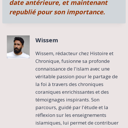
date antérieure, et maintenant
h
a
republié pour son importance.
u
t
e
t
Wissem
e
m
p
Wissem, rédacteur chez Histoire et
é
Chronique, fusionne sa profonde
r
connaissance de l'islam avec une
a
t
véritable passion pour le partage de
u
la foi à travers des chroniques
r
coraniques enrichissantes et des
e
témoignages inspirants. Son
e
t
parcours, guidé par l'étude et la
d
réflexion sur les enseignements
o
islamiques, lui permet de contribuer
n