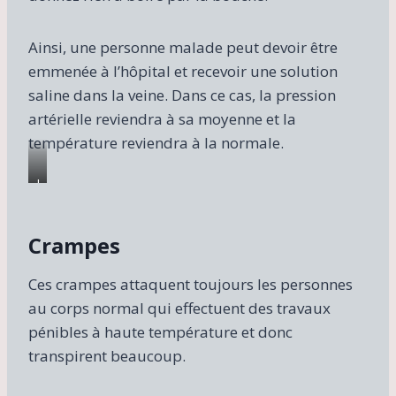
Ainsi, une personne malade peut devoir être
emmenée à l’hôpital et recevoir une solution
saline dans la veine. Dans ce cas, la pression
artérielle reviendra à sa moyenne et la
température reviendra à la normale.
L
e
s
Crampes
c
r
a
Ces crampes attaquent toujours les personnes
m
au corps normal qui effectuent des travaux
p
pénibles à haute température et donc
e
s
transpirent beaucoup.
a
t