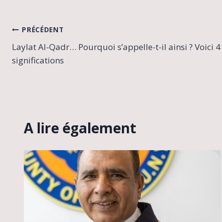
Navigation
PRÉCÉDENT
Laylat Al-Qadr… Pourquoi s’appelle-t-il ainsi ? Voici 4
de
significations
l’article
A lire également