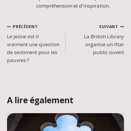
compréhension et d'inspiration.
Navigation
PRÉCÉDENT
SUIVANT
Le jeûne est-il
La British Library
de
vraiment une question
organise un iftar
l’article
de sentiment pour les
public ouvert
pauvres ?
A lire également