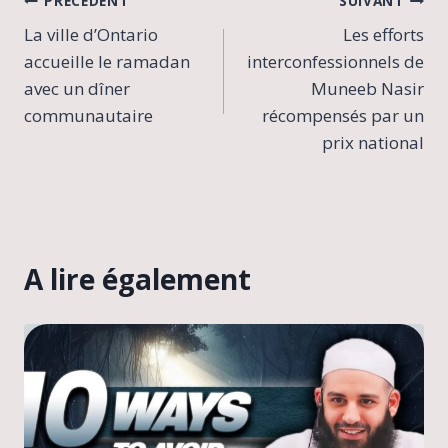
Navigation
PRÉCÉDENT
SUIVANT
La ville d’Ontario
Les efforts
de
accueille le ramadan
interconfessionnels de
l’article
avec un dîner
Muneeb Nasir
communautaire
récompensés par un
prix national
A lire également