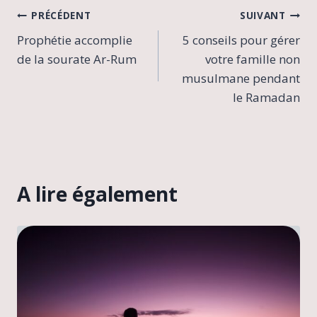
Navigation
PRÉCÉDENT
SUIVANT
Prophétie accomplie
5 conseils pour gérer
de
de la sourate Ar-Rum
votre famille non
l’article
musulmane pendant
le Ramadan
A lire également