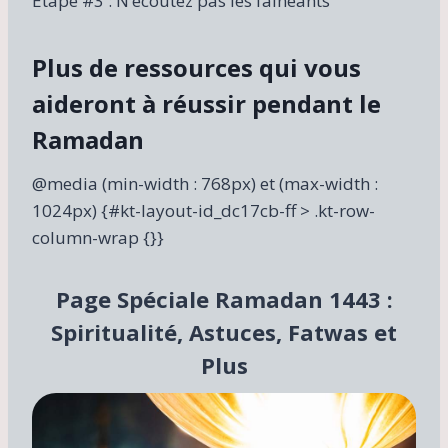
Étape #3 : N’écoutez pas les fainéants
Plus de ressources qui vous
aideront à réussir pendant le
Ramadan
@media (min-width : 768px) et (max-width :
1024px) {#kt-layout-id_dc17cb-ff > .kt-row-
column-wrap {}}
Page Spéciale Ramadan 1443 :
Spiritualité, Astuces, Fatwas et
Plus