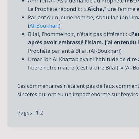
Amr ibn Al-`As a demandé au Prophète (PBUH):
Le Prophète répondit : «
Aïcha,
” une femme e
Parlant d’un jeune homme, Abdullah ibn Umar
(
Al-Boukhari
)
Bilal, l’homme noir, n’était pas différent : «
Par
après avoir embrassé l’islam. J’ai entendu 
Prophète parlant à Bilal. (Al-Boukhari)
Umar Ibn Al Khattab avait l’habitude de dire à
libéré notre maître (c’est-à-dire Bilal). » (Al-B
Ces commentaires n’étaient pas de faux comment
sincères qui ont eu un impact énorme sur l’envir
Pages :
1
2