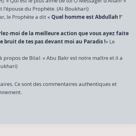
 « Qui est le plus aimé de toi O Messager d’Allah? »
t l’épouse du Prophète. (Al-Boukhari)
, le Prophète a dit «
Quel homme est Abdullah !
”
lez-moi de la meilleure action que vous ayez faite
le bruit de tes pas devant moi au Paradis !
» Le
 propos de Bilal: « Abu Bakr est notre maître et il a
oukhari)
aires. Ce sont des commentaires authentiques et
onnement.