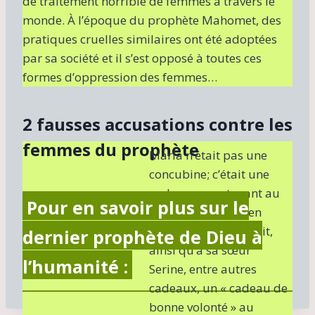
de traitement horrible de femmes à travers le
monde. À l’époque du prophète Mahomet, des
pratiques cruelles similaires ont été adoptées
par sa société et il s’est opposé à toutes ces
formes d’oppression des femmes…
2 fausses accusations contre les
femmes du prophète
Maria n’était pas une
concubine; c’était une
esclave appartenant au
Pour en savoir plus sur le
gouverneur chrétien
d’Égypte, qui lui offrit,
dernier prophète de Dieu à
ainsi qu’à sa sœur
l’humanité :
Serine, entre autres
cadeaux, un « cadeau de
bonne volonté » au