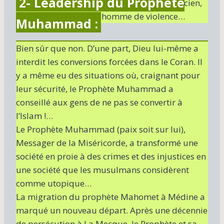
2- Leadership du Prophète
musulmans. Ils l’ont accusé d’être un magicien,
un fou, un raciste, un homme de violence…
Muhammad :
Bien sûr que non. D’une part, Dieu lui-même a
interdit les conversions forcées dans le Coran. Il
y a même eu des situations où, craignant pour
leur sécurité, le Prophète Muhammad a
conseillé aux gens de ne pas se convertir à
l’Islam !…
Le Prophète Muhammad (paix soit sur lui),
Messager de la Miséricorde, a transformé une
société en proie à des crimes et des injustices en
une société que les musulmans considèrent
comme utopique…
La migration du prophète Mahomet à Médine a
marqué un nouveau départ. Après une décennie
de persécution à La Mecque, le Prophète et sa