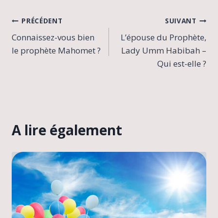
Navigation
PRÉCÉDENT
SUIVANT
Connaissez-vous bien
L’épouse du Prophète,
de
le prophète Mahomet ?
Lady Umm Habibah –
l’article
Qui est-elle ?
A lire également