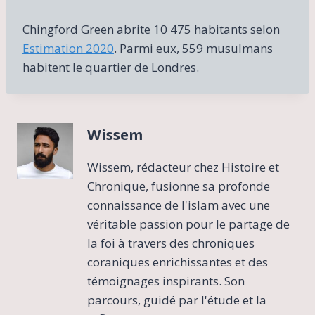
R
a
Chingford Green abrite 10 475 habitants selon
n
d
Estimation 2020
. Parmi eux, 559 musulmans
a
habitent le quartier de Londres.
l
l
)
Wissem
Wissem, rédacteur chez Histoire et
Chronique, fusionne sa profonde
connaissance de l'islam avec une
véritable passion pour le partage de
la foi à travers des chroniques
coraniques enrichissantes et des
témoignages inspirants. Son
parcours, guidé par l'étude et la