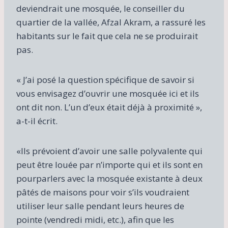
deviendrait une mosquée, le conseiller du
l
e
quartier de la vallée, Afzal Akram, a rassuré les
s
habitants sur le fait que cela ne se produirait
v
pas.
e
r
s
« J’ai posé la question spécifique de savoir si
1
vous envisagez d’ouvrir une mosquée ici et ils
9
2
ont dit non. L’un d’eux était déjà à proximité »,
8
a-t-il écrit.
(
a
v
«Ils prévoient d’avoir une salle polyvalente qui
e
peut être louée par n’importe qui et ils sont en
c
pourparlers avec la mosquée existante à deux
l
’
pâtés de maisons pour voir s’ils voudraient
a
utiliser leur salle pendant leurs heures de
i
pointe (vendredi midi, etc.), afin que les
m