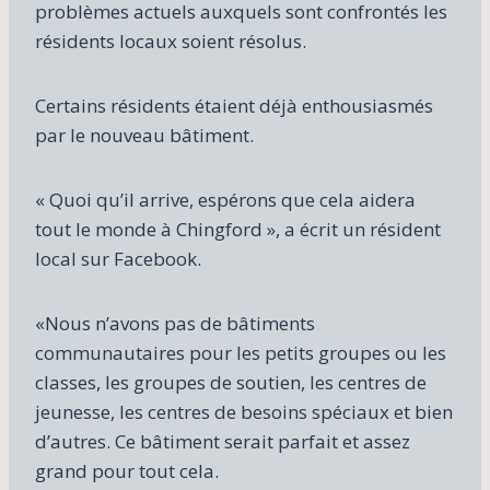
problèmes actuels auxquels sont confrontés les
a
b
résidents locaux soient résolus.
l
e
a
Certains résidents étaient déjà enthousiasmés
u
par le nouveau bâtiment.
t
o
r
« Quoi qu’il arrive, espérons que cela aidera
i
tout le monde à Chingford », a écrit un résident
s
local sur Facebook.
a
t
i
«Nous n’avons pas de bâtiments
o
communautaires pour les petits groupes ou les
n
d
classes, les groupes de soutien, les centres de
e
jeunesse, les centres de besoins spéciaux et bien
B
d’autres. Ce bâtiment serait parfait et assez
o
grand pour tout cela.
b