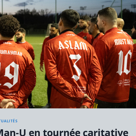
TUALITÉS
an-U en tournée caritative