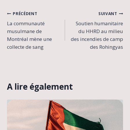
Navigation
PRÉCÉDENT
SUIVANT
La communauté
Soutien humanitaire
de
musulmane de
du HHRD au milieu
l’article
Montréal mène une
des incendies de camp
collecte de sang
des Rohingyas
A lire également