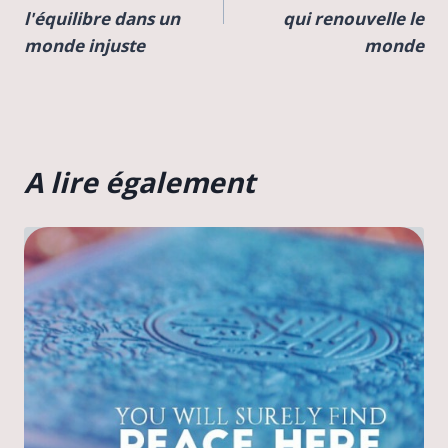
l’article
l'équilibre dans un
qui renouvelle le
monde injuste
monde
A lire également