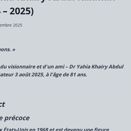
 – 2025)
tembre 2025
nons. »
 du visionnaire et d'un ami –
Dr Yahia Khairy Abdul
éateur
3 août 2025, à l'âge de 81 ans.
ct
e précoce
 États-Unis en 1968 et est devenu une figure