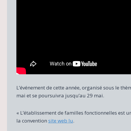
L’événement de cette année, organisé sous le thème
mai et se poursuivra jusqu’au 29 mai.
« L’établissement de familles fonctionnelles est un
la convention
site web lu
.