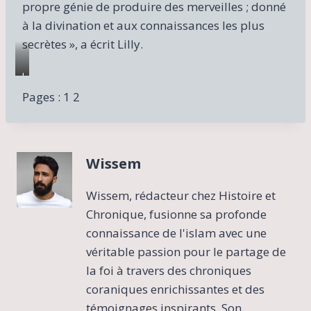
propre génie de produire des merveilles ; donné
à la divination et aux connaissances les plus
secrètes », a écrit Lilly.
I
l
Pages :
1
2
l
u
s
t
Wissem
r
a
t
Wissem, rédacteur chez Histoire et
i
Chronique, fusionne sa profonde
o
connaissance de l'islam avec une
n
véritable passion pour le partage de
d
e
la foi à travers des chroniques
l
coraniques enrichissantes et des
’
témoignages inspirants. Son
é