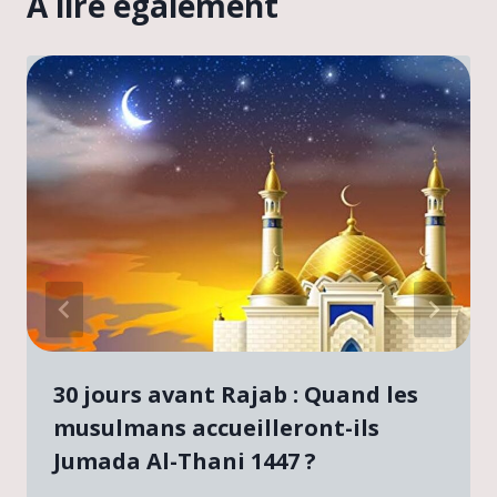
A lire également
r
u
n
i
.
30 jours avant Rajab : Quand les
musulmans accueilleront-ils
Jumada Al-Thani 1447 ?