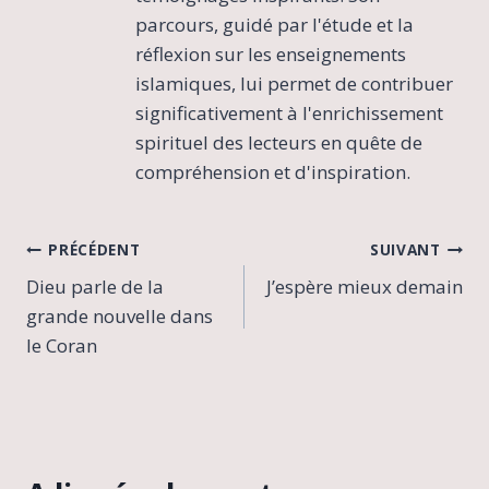
c
parcours, guidé par l'étude et la
l
réflexion sur les enseignements
i
islamiques, lui permet de contribuer
p
significativement à l'enrichissement
s
e
spirituel des lecteurs en quête de
l
compréhension et d'inspiration.
u
n
a
Navigation
PRÉCÉDENT
SUIVANT
i
r
Dieu parle de la
J’espère mieux demain
de
e
grande nouvelle dans
p
l’article
a
le Coran
r
A
l
-
B
i