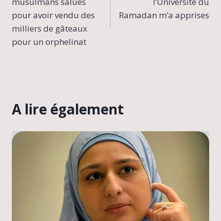
musulmans salués
l’Université du
l’article
pour avoir vendu des
Ramadan m’a apprises
milliers de gâteaux
pour un orphelinat
A lire également