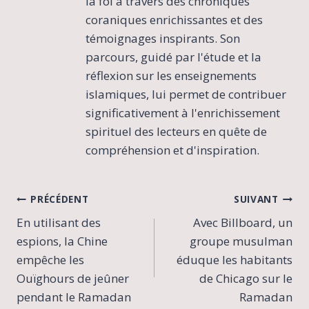
la foi à travers des chroniques
coraniques enrichissantes et des
témoignages inspirants. Son
parcours, guidé par l'étude et la
réflexion sur les enseignements
islamiques, lui permet de contribuer
significativement à l'enrichissement
spirituel des lecteurs en quête de
compréhension et d'inspiration.
Navigation
PRÉCÉDENT
SUIVANT
En utilisant des
Avec Billboard, un
de
espions, la Chine
groupe musulman
l’article
empêche les
éduque les habitants
Ouïghours de jeûner
de Chicago sur le
pendant le Ramadan
Ramadan