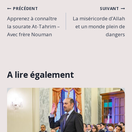
Navigation
PRÉCÉDENT
SUIVANT
Apprenez à connaître
La miséricorde d’Allah
de
la sourate At-Tahrim –
et un monde plein de
l’article
Avec frère Nouman
dangers
A lire également