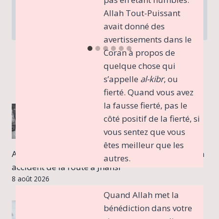
Allah Tout-Puissant
Par
Wissem
11 juillet 2023
avait donné des
avertissements dans le
Coran à propos de
quelque chose qui
s’appelle
al-kibr
, ou
fierté. Quand vous avez
la fausse fierté, pas le
côté positif de la fierté, si
vous sentez que vous
êtes meilleur que les
Aban, le plus jeune fils d'Atiq Ahmad, tué dans un
autres.
accident de la route à Jhansi
8 août 2026
Quand Allah met la
bénédiction dans votre