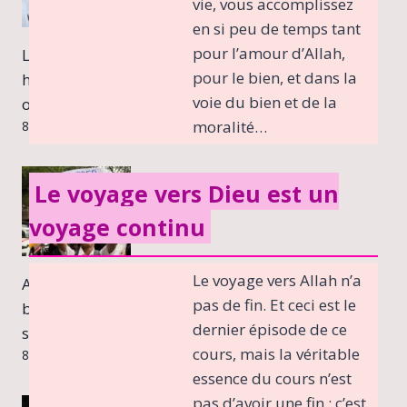
vie, vous accomplissez
en si peu de temps tant
pour l’amour d’Allah,
La police ordonne aux mosquées de retirer les
pour le bien, et dans la
haut-parleurs dans certaines parties du Bengale
voie du bien et de la
occidental
moralité…
8 août 2026
Le voyage vers Dieu est un
voyage continu
Le voyage vers Allah n’a
Au-delà du mouvement des cafards : l’Inde a
pas de fin. Et ceci est le
besoin d’une alternative démocratique, pas d’un
dernier épisode de ce
spectacle politique
cours, mais la véritable
8 août 2026
essence du cours n’est
pas d’avoir une fin ; c’est