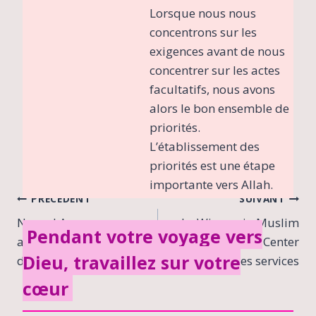
Lorsque nous nous
coraniques enrichissantes et des
concentrons sur les
témoignages inspirants. Son
exigences avant de nous
parcours, guidé par l'étude et la
concentrer sur les actes
réflexion sur les enseignements
facultatifs, nous avons
islamiques, lui permet de contribuer
alors le bon ensemble de
significativement à l'enrichissement
priorités.
spirituel des lecteurs en quête de
L’établissement des
compréhension et d'inspiration.
priorités est une étape
importante vers Allah.
Navigation
PRÉCÉDENT
SUIVANT
Nouvel An sans
Le Wisconsin Muslim
de
Pendant votre voyage vers
alcoolisme | À propos
Free Health Center
l’article
Dieu, travaillez sur votre
de l’islam
étend ses services
cœur