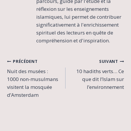
parcours, guidé par l'étude et la
réflexion sur les enseignements
islamiques, lui permet de contribuer
significativement à l'enrichissement
spirituel des lecteurs en quête de
compréhension et d'inspiration.
Navigation
PRÉCÉDENT
SUIVANT
Nuit des musées :
10 hadiths verts… Ce
de
1000 non-musulmans
que dit l’Islam sur
l’article
visitent la mosquée
l’environnement
d’Amsterdam