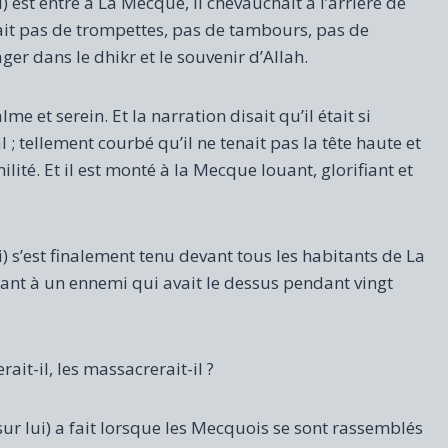
est entré à La Mecque, il chevauchait à l’arrière de
avait pas de trompettes, pas de tambours, pas de
ger dans le dhikr et le souvenir d’Allah.
e et serein. Et la narration disait qu’il était si
; tellement courbé qu’il ne tenait pas la tête haute et
milité. Et il est monté à la Mecque louant, glorifiant et
 s’est finalement tenu devant tous les habitants de La
rant à un ennemi qui avait le dessus pendant vingt
rait-il, les massacrerait-il ?
r lui) a fait lorsque les Mecquois se sont rassemblés