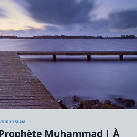
RIR L'ISLAM
du Prophète Muhammad | À