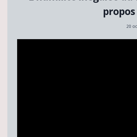
propos 
20 o