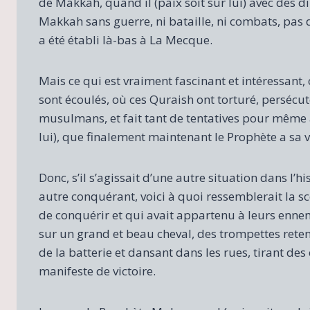
de Makkah, quand il (paix soit sur lui) avec des 
Makkah sans guerre, ni bataille, ni combats, pas d
a été établi là-bas à La Mecque.
Mais ce qui est vraiment fascinant et intéressant,
sont écoulés, où ces Quraish ont torturé, persécuté
musulmans, et fait tant de tentatives pour même
lui), que finalement maintenant le Prophète a sa v
Donc, s’il s’agissait d’une autre situation dans l’h
autre conquérant, voici à quoi ressemblerait la scè
de conquérir et qui avait appartenu à leurs ennem
sur un grand et beau cheval, des trompettes reten
de la batterie et dansant dans les rues, tirant des
manifeste de victoire.