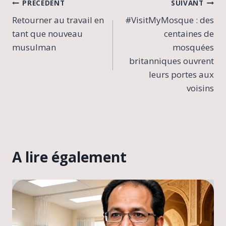
Navigation
PRÉCÉDENT
SUIVANT
Retourner au travail en
#VisitMyMosque : des
de
tant que nouveau
centaines de
l’article
musulman
mosquées
britanniques ouvrent
leurs portes aux
voisins
A lire également