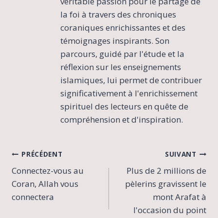
véritable passion pour le partage de
la foi à travers des chroniques
coraniques enrichissantes et des
témoignages inspirants. Son
parcours, guidé par l'étude et la
réflexion sur les enseignements
islamiques, lui permet de contribuer
significativement à l'enrichissement
spirituel des lecteurs en quête de
compréhension et d'inspiration.
Navigation
PRÉCÉDENT
SUIVANT
Connectez-vous au
Plus de 2 millions de
de
Coran, Allah vous
pèlerins gravissent le
l’article
connectera
mont Arafat à
l'occasion du point